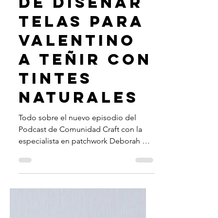
luciana bongiovanni
24 may 2020
2 min de lectura
De diseñar
telas para
Valentino
a teñir con
tintes