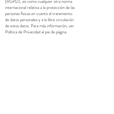
(RGPD), así como cualquier otra norma
internacional relativa a la protección de las
personas físicas en cuanto al tratamiento
de datos personales y a la libre circulación
de estos datos. Para más información, ver
Política de Privacidad al pie de página.
10. PROPIEDAD INTELECTUAL E
INDUSTRIAL: Los contenidos del sitio
web
www.comunidadcraft.com
, incluyendo
entre otros las imágenes y los textos de los
artículos, cualesquiera que sea su formato,
lenguaje de programación y forma de
representación, son propiedad de Luciana
Bongiovanni, o bien ha adquirido los
correspondientes derechos de sus
propietarios, y están protegidos por las
leyes y tratados internacionales en materia
de propiedad intelectual. Queda