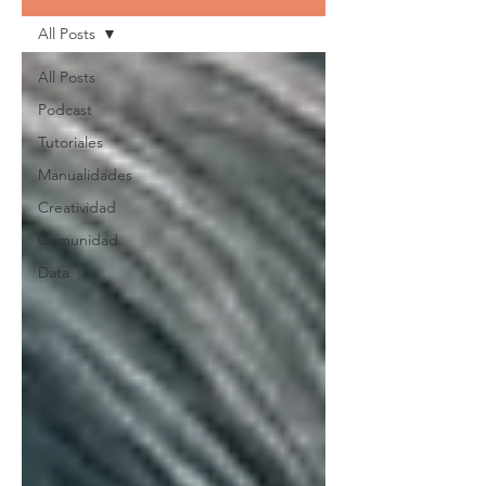
All Posts
All Posts
Podcast
Tutoriales
Manualidades
Creatividad
Comunidad
Data